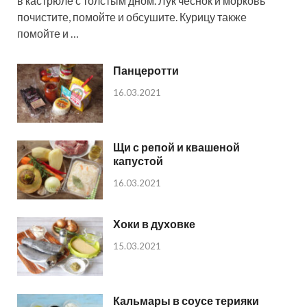
в кастрюле с толстым дном. Лук чеснок и морковь
почистите, помойте и обсушите. Курицу также
помойте и …
Панцеротти
16.03.2021
Щи с репой и квашеной
капустой
16.03.2021
Хоки в духовке
15.03.2021
Кальмары в соусе терияки