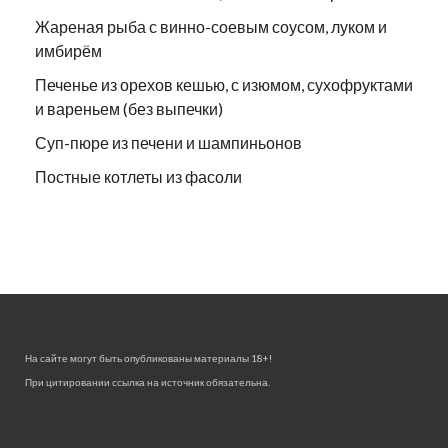
Жареная рыба с винно-соевым соусом, луком и
имбирём
Печенье из орехов кешью, с изюмом, сухофруктами
и вареньем (без выпечки)
Суп-пюре из печени и шампиньонов
Постные котлеты из фасоли
На сайте могут быть опубликованы материалы 18+!
При цитировании ссылка на источник обязательна.