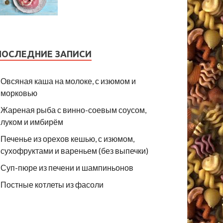
ПОСЛЕДНИЕ ЗАПИСИ
Овсяная каша на молоке, с изюмом и
морковью
Жареная рыба с винно-соевым соусом,
луком и имбирём
Печенье из орехов кешью, с изюмом,
сухофруктами и вареньем (без выпечки)
Суп-пюре из печени и шампиньонов
Постные котлеты из фасоли