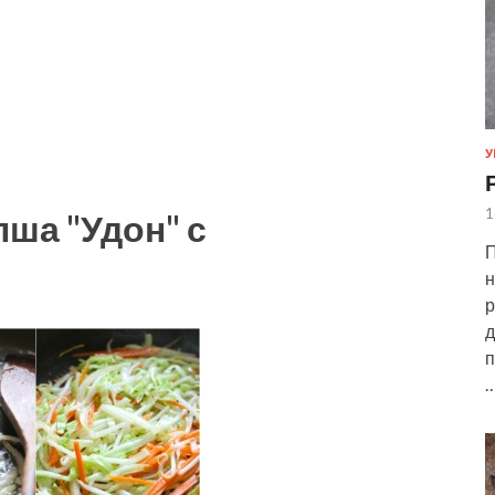
У
1
пша "Удон" с
П
н
р
д
п