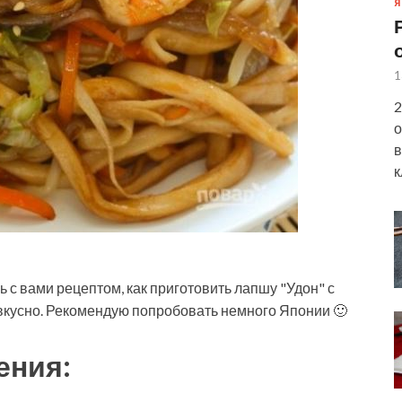
Я
1
2
о
в
к
 с вами рецептом, как приготовить лапшу "Удон" с
вкусно.
Рекомендую попробовать немного Японии 🙂
ения: