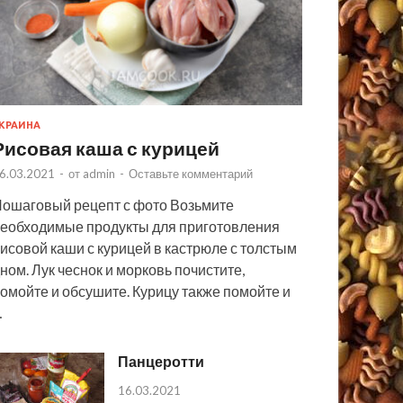
КРАИНА
Рисовая каша с курицей
6.03.2021
-
от
admin
-
Оставьте комментарий
ошаговый рецепт с фото Возьмите
еобходимые продукты для приготовления
исовой каши с курицей в кастрюле с толстым
ном. Лук чеснок и морковь почистите,
омойте и обсушите. Курицу также помойте и
…
Панцеротти
16.03.2021