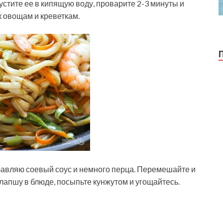
устите ее в кипящую воду, проварите 2-3 минуты и
к овощам и креветкам.
обавляю соевый соус и немного перца. Перемешайте и
лапшу в блюде, посыпьте кунжутом и угощайтесь.