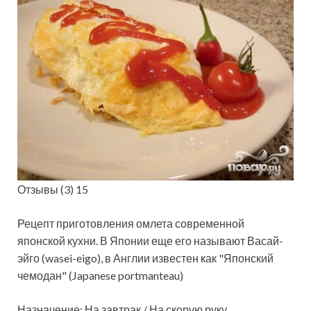
Отзывы (3) 15
Рецепт приготовления омлета современной
японской кухни. В Японии еще его
называют Васай-
эйго (wasei-eigo), в Англии известен как "Японский
чемодан" (Japanese portmanteau)
Назначение: На завтрак / На скорую руку