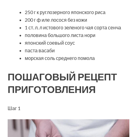
250 г к руглозерного японского риса
200 г ф иле лосося без кожи
1 ст. л. л истового зеленого чая сорта сенча
половина большого листа нори
японский соевый соус
паста васаби
морская соль среднего помола
ПОШАГОВЫЙ РЕЦЕПТ
ПРИГОТОВЛЕНИЯ
Шаг 1