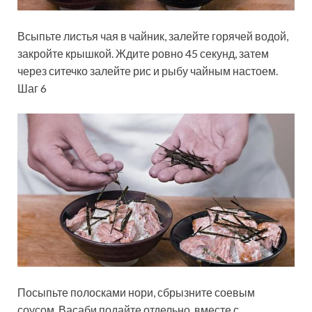
Всыпьте листья чая в чайник, залейте горячей водой,
закройте крышкой. Ждите ровно 45 секунд, затем
через ситечко залейте рис и рыбу чайным настоем.
Шаг 6
Посыпьте полосками нори, сбрызните соевым
соусом. Васаби подайте отдельно, вместе с