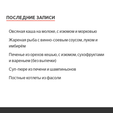
ПОСЛЕДНИЕ ЗАПИСИ
Овсяная каша на молоке, с изюмом и морковью
Жареная рыба с винно-соевым соусом, луком и
имбирём
Печенье из орехов кешью, с изюмом, сухофруктами
и вареньем (без выпечки)
Суп-пюре из печени и шампиньонов
Постные котлеты из фасоли