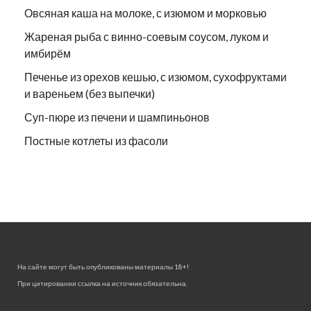
Овсяная каша на молоке, с изюмом и морковью
Жареная рыба с винно-соевым соусом, луком и
имбирём
Печенье из орехов кешью, с изюмом, сухофруктами
и вареньем (без выпечки)
Суп-пюре из печени и шампиньонов
Постные котлеты из фасоли
На сайте могут быть опубликованы материалы 18+!
При цитировании ссылка на источник обязательна.