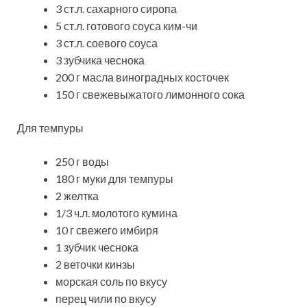
3 ст.л. сахарного сиропа
5 ст.л. готового соуса ким-чи
3 ст.л. соевого соуса
3 зубчика чеснока
200 г масла виноградных косточек
150 г свежевыжатого лимонного сока
Для темпуры
250 г воды
180 г муки для темпуры
2 желтка
1/3 ч.л. молотого кумина
10 г свежего имбиря
1 зубчик чеснока
2 веточки кинзы
морская соль по вкусу
перец чили по вкусу