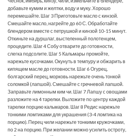
Чеснок, имбирь, кинзу, чили, измельчите в блендере,
добавьте кумим и желтки, воду и муку. Хорошо
перемешайте. Шаг 3 Приготовьте масло с кинзой.
Смешайте масло, нагрейте до 60 С. Обработайте
блендером вместе с петрушкой и кинзой 10-15 минут.
Откиньте на дуршлаг, выстеленный полотенцем,
процедите. Шаг 4 Собу отварите до готовности,
слегка подсолите. Шаг 5 Кальмары промойте,
нарежьте кусочками. Окунуть в темпуру и обжарить в
кипящем масле до готовности. Шаг 6 Огурец,
болгарский перец, морковь нарежьте очень тонкой
соломкой (лапшой). Смешайте с гречневой лапшой.
Заправьте лимонным ким чи. Шаг 7 Лапшу с овощами
разложите на 4 тарелки. Выложите по центру каждой
тарелки порцию кальмаров. Шаг 8 Редис нарежьте
тонкими ломтиками для украшения (3-4 ломтика на
порцию). Перец чили нарежьте тонкими кружочками,
по 2 на порцию. При желании можно усилить остроту,