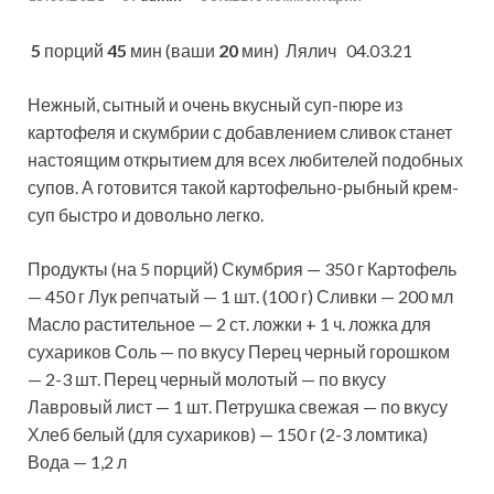
5
порций
45
мин (ваши
20
мин)
Лялич 04.03.21
Нежный, сытный и очень вкусный суп-пюре из
картофеля и скумбрии с добавлением сливок станет
настоящим открытием для всех любителей подобных
супов. А готовится такой картофельно-рыбный крем-
суп быстро и довольно
легко.
Продукты (на 5 порций) Скумбрия — 350 г Картофель
— 450 г Лук репчатый — 1 шт. (100 г) Сливки — 200 мл
Масло растительное — 2 ст. ложки + 1 ч. ложка для
сухариков Соль — по вкусу Перец черный горошком
— 2-3 шт. Перец черный молотый — по вкусу
Лавровый лист — 1 шт. Петрушка свежая — по вкусу
Хлеб белый (для сухариков) — 150 г (2-3 ломтика)
Вода — 1,2 л