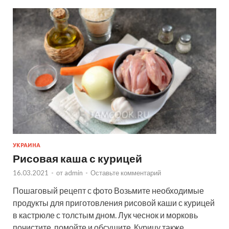
УКРАИНА
Рисовая каша с курицей
16.03.2021
-
от
admin
-
Оставьте комментарий
Пошаговый рецепт с фото Возьмите необходимые
продукты для приготовления рисовой каши с курицей
в кастрюле с толстым дном. Лук чеснок и морковь
почистите, помойте и обсушите. Курицу также