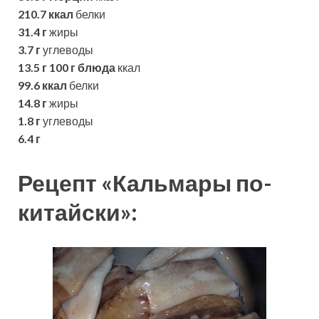
210.7 ккал
белки
31.4 г
жиры
3.7 г
углеводы
13.5 г
100 г блюда
ккал
99.6 ккал
белки
14.8 г
жиры
1.8 г
углеводы
6.4 г
Рецепт «Кальмары по-
китайски»: