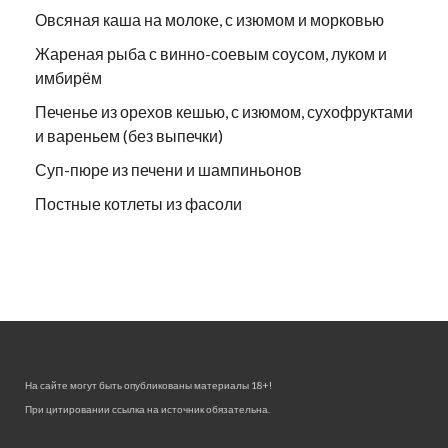
Овсяная каша на молоке, с изюмом и морковью
Жареная рыба с винно-соевым соусом, луком и
имбирём
Печенье из орехов кешью, с изюмом, сухофруктами
и вареньем (без выпечки)
Суп-пюре из печени и шампиньонов
Постные котлеты из фасоли
На сайте могут быть опубликованы материалы 18+!
При цитировании ссылка на источник обязательна.