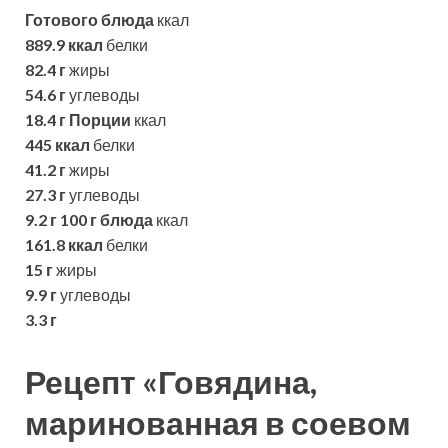
Готового блюда
ккал
889.9 ккал
белки
82.4 г
жиры
54.6 г
углеводы
18.4 г
Порции
ккал
445 ккал
белки
41.2 г
жиры
27.3 г
углеводы
9.2 г
100 г блюда
ккал
161.8 ккал
белки
15 г
жиры
9.9 г
углеводы
3.3 г
Рецепт «Говядина,
маринованная в соевом