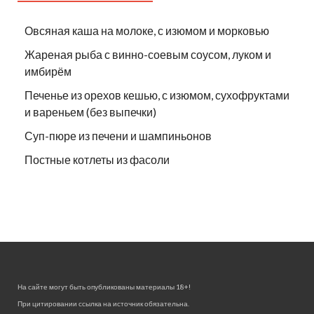
Овсяная каша на молоке, с изюмом и морковью
Жареная рыба с винно-соевым соусом, луком и
имбирём
Печенье из орехов кешью, с изюмом, сухофруктами
и вареньем (без выпечки)
Суп-пюре из печени и шампиньонов
Постные котлеты из фасоли
На сайте могут быть опубликованы материалы 18+!
При цитировании ссылка на источник обязательна.