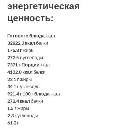
энергетическая
ценность:
Готового блюда
ккал
32822.3 ккал
белки
176.8 г
жиры
272.5 г
углеводы
7371 г
Порции
ккал
4102.8 ккал
белки
22.1 г
жиры
34.1 г
углеводы
921.4 г
100 г блюда
ккал
272.4 ккал
белки
1.5 г
жиры
2.3 г
углеводы
61.2 г