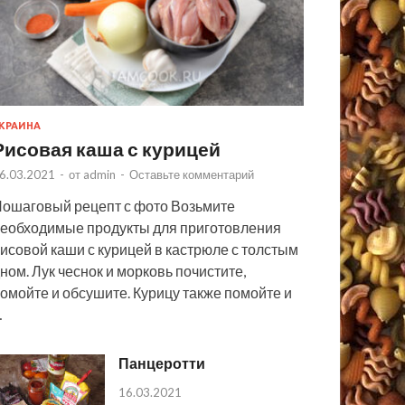
КРАИНА
Рисовая каша с курицей
6.03.2021
-
от
admin
-
Оставьте комментарий
ошаговый рецепт с фото Возьмите
еобходимые продукты для приготовления
исовой каши с курицей в кастрюле с толстым
ном. Лук чеснок и морковь почистите,
омойте и обсушите. Курицу также помойте и
…
Панцеротти
16.03.2021