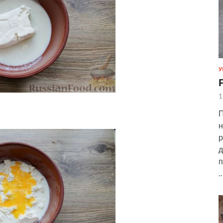
У
1
П
н
р
д
п