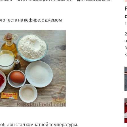
Я
о теста на кефире, с джемом
1
2
о
в
к
тобы он стал комнатной температуры.