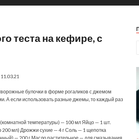
о теста на кефире, с
11.03.21
творожные булочки в форме рогаликов с джемом
и. А если использовать разные джемы, то каждый раз
 (комнатной температуры) — 100 мл Яйцо — 1 шт.
ю 200 мл) Дрожжи сухие — 4 г Соль — 1 щепотка
енный) — 200 г Масло растительное — для смазывания