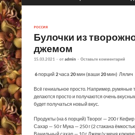
РОССИЯ
Булочки из творожног
джемом
15.03.2021
-
от
admin
-
Оставьте комментарий
6
порций
2
часа
20
мин (ваши
20
мин)
Лялич 
Всё гениальное просто. Например, румяные 
делаются просто и получаются очень вкусным
будет получаться новый вкус.
Продукты (на 6 порций) Творог — 200 г Кефир
Сахар — 50 г Мука — 250 г (2 стакана ёмкость
Ванильный сахар — 10 г Джем (у меня клюкв