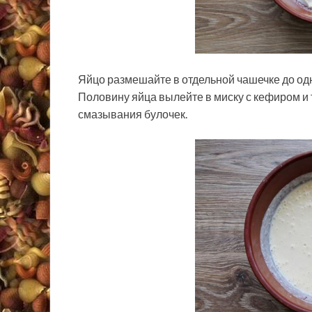
Яйцо размешайте в отдельной чашечке до од
Половину яйца вылейте в миску с кефиром и 
смазывания булочек.