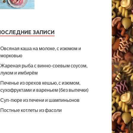
ПОСЛЕДНИЕ ЗАПИСИ
Овсяная каша на молоке, с изюмом и
морковью
Жареная рыба с винно-соевым соусом,
луком и имбирём
Печенье из орехов кешью, с изюмом,
сухофруктами и вареньем (без выпечки)
Суп-пюре из печени и шампиньонов
Постные котлеты из фасоли