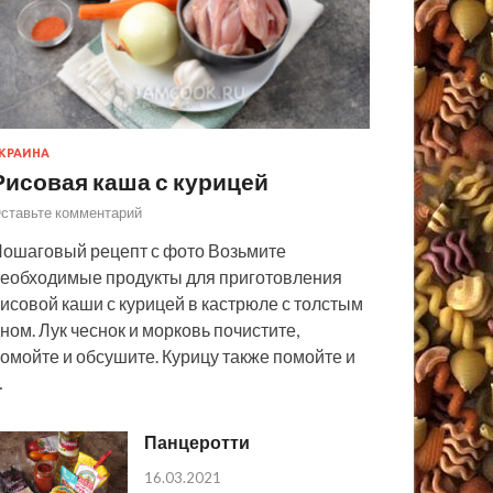
КРАИНА
Рисовая каша с курицей
ставьте комментарий
ошаговый рецепт с фото Возьмите
еобходимые продукты для приготовления
исовой каши с курицей в кастрюле с толстым
ном. Лук чеснок и морковь почистите,
омойте и обсушите. Курицу также помойте и
…
Панцеротти
16.03.2021