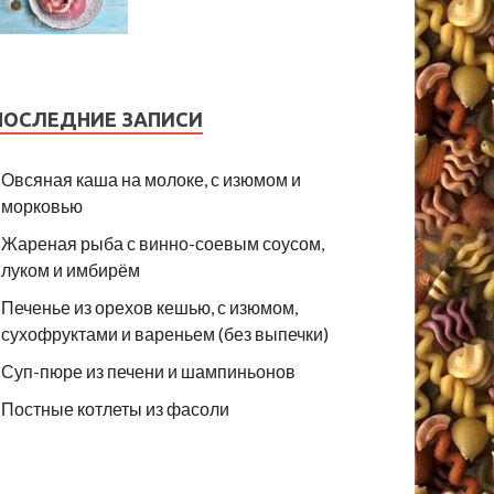
ПОСЛЕДНИЕ ЗАПИСИ
Овсяная каша на молоке, с изюмом и
морковью
Жареная рыба с винно-соевым соусом,
луком и имбирём
Печенье из орехов кешью, с изюмом,
сухофруктами и вареньем (без выпечки)
Суп-пюре из печени и шампиньонов
Постные котлеты из фасоли