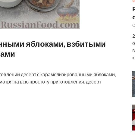
Я
О
2
анными яблоками, взбитыми
о
в
хами
к
товлении десерт с карамелизированными яблоками,
отря на всю простоту приготовления, десерт