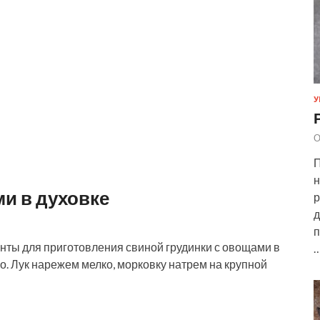
У
О
П
н
и в духовке
р
д
п
ты для приготовления свиной грудинки с овощами в
о. Лук нарежем мелко, морковку натрем на крупной