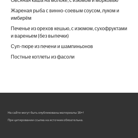
Жареная рыба с винно-соевым соусом, луком и
имбирём
Печенье из орехов кешью, с изюмом, сухофруктами
и вареньем (без выпечки)
Суп-пюре из печени и шампиньонов
Постные котлеты из фасоли
На сайте могут быть опубликованы материалы 18+!
При цитировании ссылка на источник обязательна.